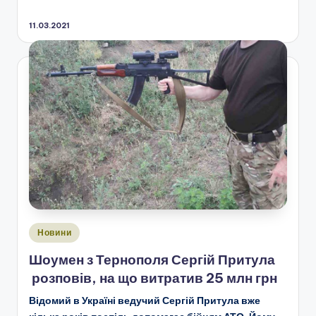
11.03.2021
Опубліковано
Новини
у
Шоумен з Тернополя Сергій Притула
розповів, на що витратив 25 млн грн
Відомий в Україні ведучий Сергій Притула вже