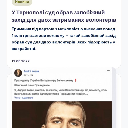
Опубліковано
Новини
у
У Тернополі суд обрав запобіжний
захід для двох затриманих волонтерів
Тримання під вартою з можливістю внесення понад
1 млн грн застави кожному – такий запобіжний захід
обрав суд для двох волонтерів, яких підозрюють у
шахрайстві.
12.05.2022