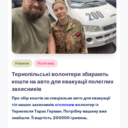
Опубліковано
Новини
Політика
у
Тернопільські волонтери збирають
кошти на авто для евакуації полеглих
захисників
Про збір коштів на спеціальне авто для евакуації
тіл наших захисників
оголосив
волонтер
із
Тернополя Тарас Герман. Потрібну машину вже
знайшли. Її вартість 200000 гривень.