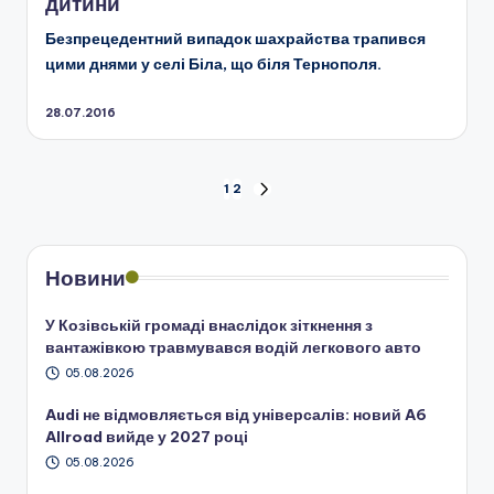
дитини
Безпрецедентний випадок шахрайства трапився
цими днями у селі Біла, що біля Тернополя.
28.07.2016
Пагінація
1
2
НАСТУПНА
СТОРІНКА
записів
Новини
У Козівській громаді внаслідок зіткнення з
вантажівкою травмувався водій легкового авто
05.08.2026
Audi не відмовляється від універсалів: новий A6
Allroad вийде у 2027 році
05.08.2026