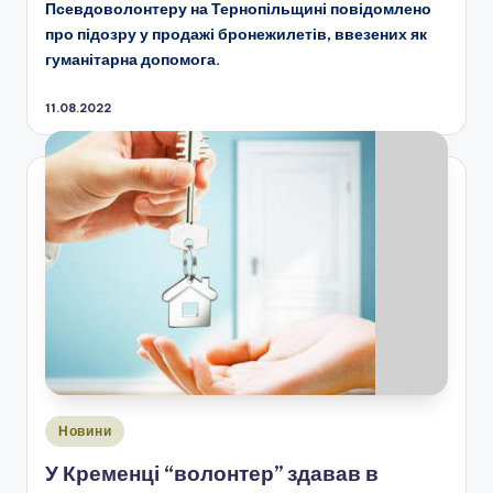
Псевдоволонтеру на Тернопільщині повідомлено
про підозру у продажі бронежилетів, ввезених як
гуманітарна допомога.
11.08.2022
Опубліковано
Новини
у
У Кременці “волонтер” здавав в