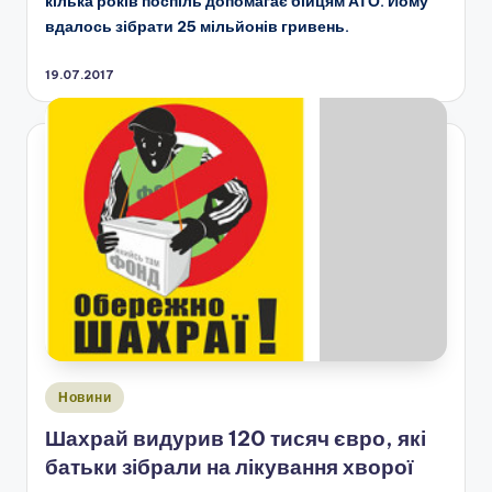
кілька років поспіль допомагає бійцям АТО. Йому
вдалось зібрати 25 мільйонів гривень.
19.07.2017
Опубліковано
Новини
у
Шахрай видурив 120 тисяч євро, які
батьки зібрали на лікування хворої