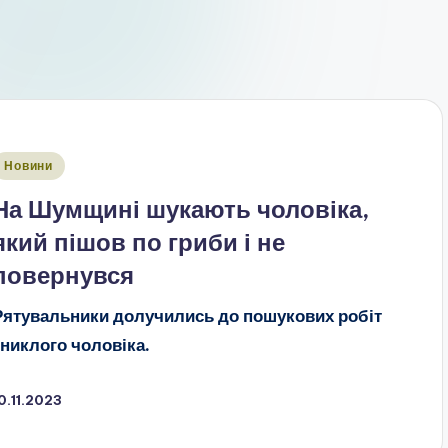
публіковано
Новини
На Шумщині шукають чоловіка,
який пішов по гриби і не
повернувся
Рятувальники долучились до пошукових робіт
зниклого чоловіка.
0.11.2023