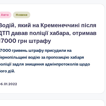
публіковано
Авто
Новини
Водій, який на Кременеччині після
ДТП давав поліції хабара, отримав
17000 грн штрафу
17000 гривень штрафу присудили на
Тернопільщині водію за пропозицію хабаря
поліції задля знищення адмінпротоколів щодо
його дій.
06.01.2022