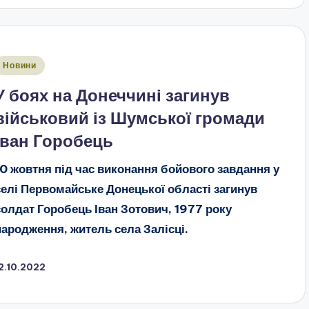
публіковано
Новини
У боях на Донеччині загинув
військовий із Шумської громади
Іван Горобець
10 жовтня під час виконання бойового завдання у
селі Первомайське Донецької області загинув
солдат Горобець Іван Зотович, 1977 року
народження, житель села Залісці.
2.10.2022