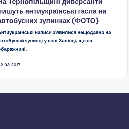
На Тернопільщині диверсанти
пишуть антиукраїнські гасла на
автобусних зупинках (ФОТО)
Антиукраїнські написи з’явилися нещодавно на
автобусній зупинці у селі Залісці, що на
Збаражчині.
02.03.2017