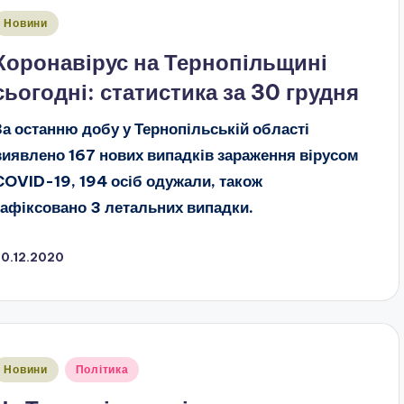
публіковано
Новини
Коронавірус на Тернопільщині
сьогодні: статистика за 30 грудня
За останню добу у Тернопільській області
виявлено 167 нових випадків зараження вірусом
COVID-19, 194 осіб одужали, також
зафіксовано 3 летальних випадки.
30.12.2020
публіковано
Новини
Політика