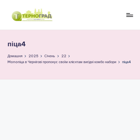
Перейти
до
Т
оперативно.
вмісту
достовірно.
е
цікаво
піца4
р
н
Домашня
2025
Січень
22
Monoпіца в Чернігові пропонує своїм клієнтам вигідні комбо набори
піца4
о
г
р
а
д