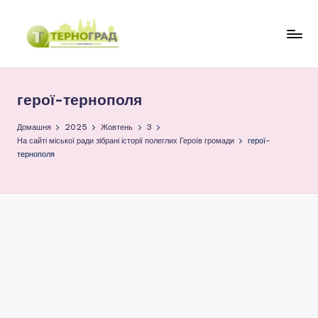
Перейти
до
Т
оперативно.
вмісту
достовірно.
е
цікаво
герої-тернополя
р
н
Домашня
2025
Жовтень
3
На сайті міської ради зібрані історії полеглих Героїв громади
герої-
о
тернополя
г
р
а
д