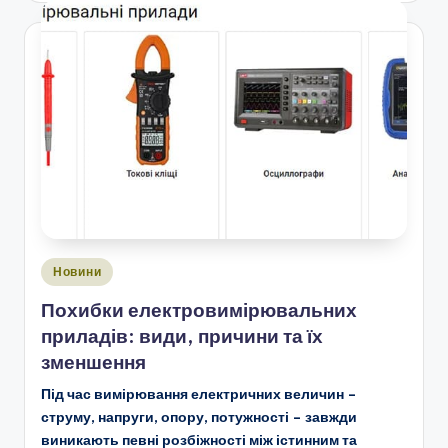
Опубліковано
Новини
у
Похибки електровимірювальних
приладів: види, причини та їх
зменшення
Під час вимірювання електричних величин –
струму, напруги, опору, потужності – завжди
виникають певні розбіжності між істинним та