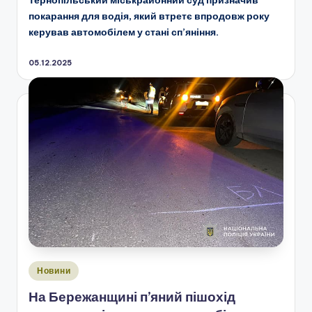
Тернопільський міськрайонний суд призначив
покарання для водія, який втретє впродовж року
керував автомобілем у стані сп’яніння.
05.12.2025
Опубліковано
Новини
у
На Бережанщині п’яний пішохід