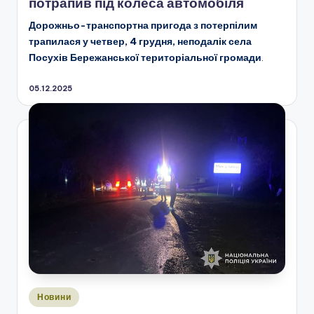
потрапив під колеса автомобіля
Дорожньо-транспортна пригода з потерпілим
трапилася у четвер, 4 грудня, неподалік села
Посухів Бережанської територіальної громади
.
05.12.2025
Опубліковано
Новини
у