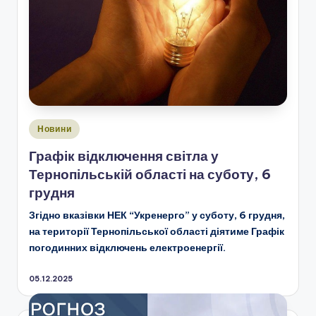
Опубліковано
Новини
у
Графік відключення світла у
Тернопільській області на суботу, 6
грудня
Згідно вказівки НЕК “Укренерго” у суботу, 6 грудня,
на території Тернопільської області діятиме Графік
погодинних відключень електроенергії.
05.12.2025