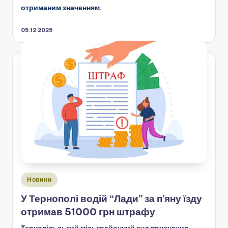
отриманим значенням.
05.12.2025
Опубліковано
Новини
у
У Тернополі водій “Лади” за п’яну їзду
отримав 51000 грн штрафу