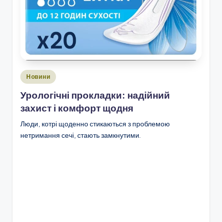
Опубліковано
Новини
у
Урологічні прокладки: надійний
захист і комфорт щодня
Люди, котрі щоденно стикаються з проблемою
нетримання сечі, стають замкнутими.