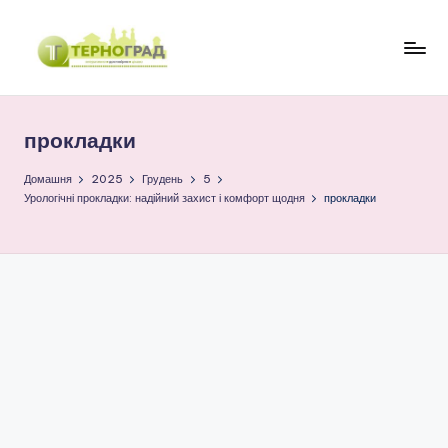
Перейти
до
Т
оперативно.
вмісту
достовірно.
е
цікаво
прокладки
р
н
Домашня
2025
Грудень
5
Урологічні прокладки: надійний захист і комфорт щодня
прокладки
о
г
р
а
д