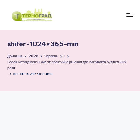
Перейти
до
Т
оперативно.
вмісту
достовірно.
е
цікаво
shifer-1024×365-min
р
н
Домашня
2026
Червень
1
Волокнистоцементні листи: практичне рішення для покрівлі та будівельних
о
робіт
shifer-1024×365-min
г
р
а
д